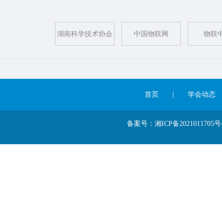
湖南科学技术协会
中国物联网
物联
首页
|
学会动态
备案号：湘ICP备202101170